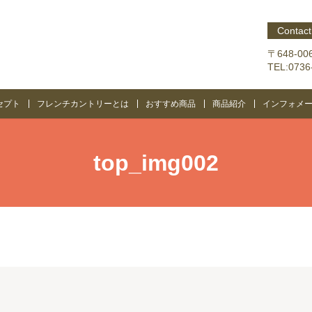
Contact
〒648-0
TEL:073
セプト
フレンチカントリーとは
おすすめ商品
商品紹介
インフォメ
top_img002